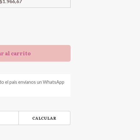
$1.966,67
r al carrito
do el país envíanos un WhatsApp
CALCULAR