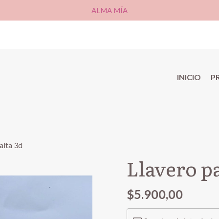
ALMA MÍA
INICIO
P
alta 3d
Llavero pa
$5.900,00