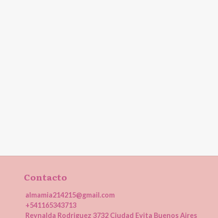
Contacto
almamia214215@gmail.com
+541165343713
Reynalda Rodriguez 3732 Ciudad Evita Buenos Aires