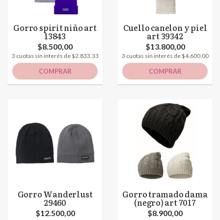
Gorro spirit niño art
Cuello canelon y piel
13843
art 39342
$8.500,00
$13.800,00
3 cuotas sin interés de $2.833,33
3 cuotas sin interés de $4.600,00
COMPRAR
COMPRAR
Gorro Wanderlust
Gorro tramado dama
29460
(negro) art 7017
$12.500,00
$8.900,00