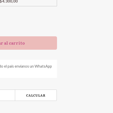
$4.300,00
r al carrito
do el país envíanos un WhatsApp
CALCULAR