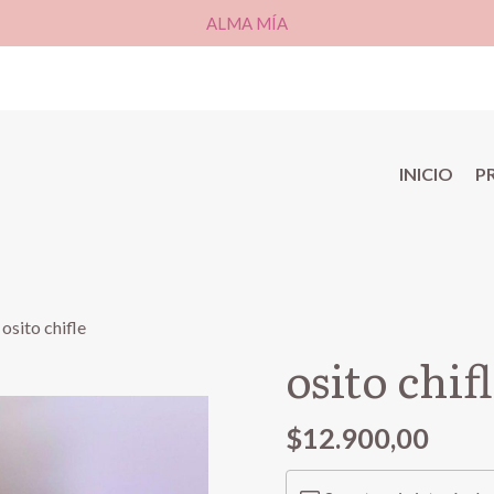
ALMA MÍA
INICIO
P
osito chifle
osito chif
$12.900,00