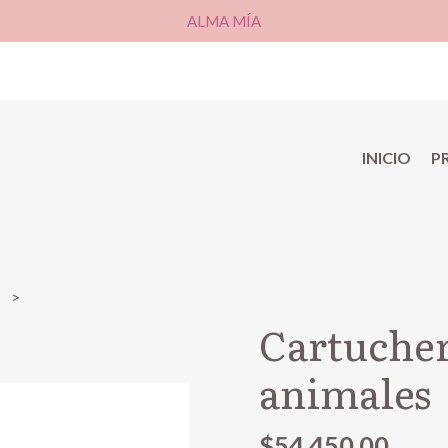
ALMA MÍA
INICIO
P
r
Cartuche
animales
$54.450,00