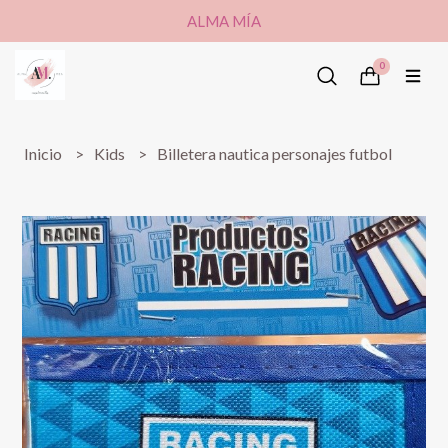
ALMA MÍA
0
Inicio
Kids
Billetera nautica personajes futbol