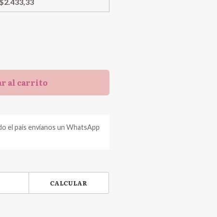
$2.433,33
r al carrito
do el país envíanos un WhatsApp
CALCULAR