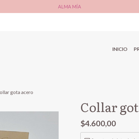
ALMA MÍA
INICIO
P
ollar gota acero
Collar go
$4.600,00