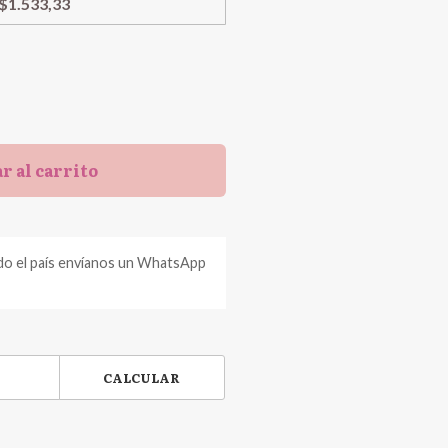
$1.533,33
r al carrito
do el país envíanos un WhatsApp
CALCULAR