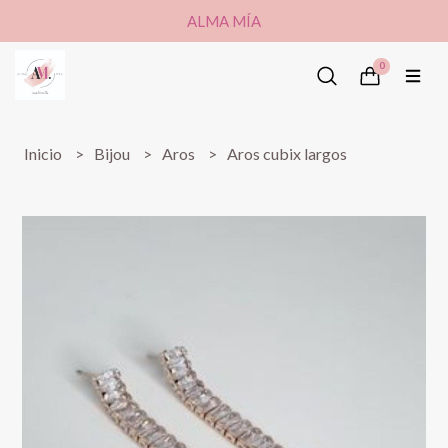
ALMA MÍA
0
Inicio
Bijou
Aros
Aros cubix largos