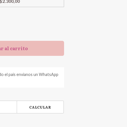
$2.300,00
r al carrito
do el país envíanos un WhatsApp
CALCULAR