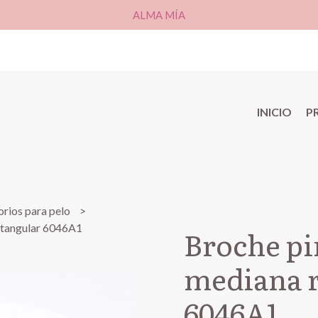
ALMA MÍA
INICIO
P
rios para pelo
ctangular 6046A1
Broche pi
mediana r
6046A1