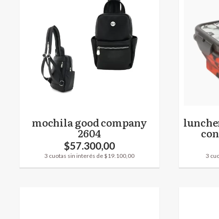
mochila good company
luncher
2604
con
$57.300,00
3 cuotas sin interés de $19.100,00
3 cuo