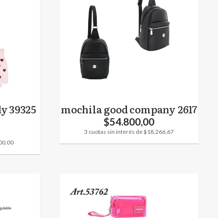
y 39325
mochila good company 2617
$54.800,00
3 cuotas sin interés de $18.266,67
200,00